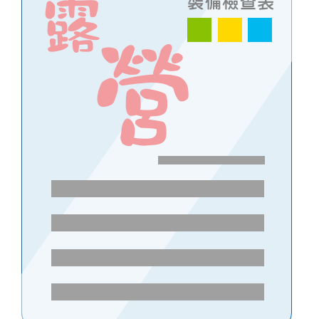
伊凱文登山學院
嘉明湖-四天三夜悠遊樂活團 行程說明
初階登山訓練營
伊凱文登山學院 課程說明
馬來西亞-京那巴魯山五天四夜休閒登山
戶外裝備檢查表
雪地基礎訓練課程
北大武山 三天兩夜休閒團 行程說明
福爾摩莎登山學校
十七歲少女之湖-松羅湖 兩天二夜登山行程說明
宜蘭 ● 太加縱走-松蘿湖 四天四夜
戒茂斯上嘉明湖
八通關上玉山
休閒活動規範