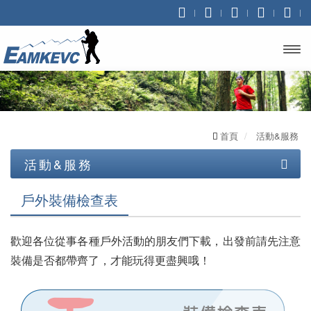
開啟
主選
單
首頁
活動&服務
活動&服務
裝備租賃
戶外裝備檢查表
高山協作服務
歡迎各位從事各種戶外活動的朋友們下載，出發前請先注意
登山活動
裝備是否都帶齊了，才能玩得更盡興哦！
露營活動
玉山 悠遊樂活團 行程說明
溯溪活動
雪山主東 三天兩夜悠遊樂活團 行程說明