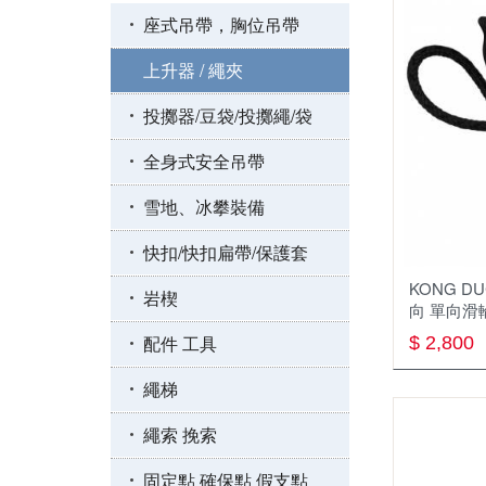
咬繩器.上升器
座式吊帶，胸位吊帶
頭盔 安全帽
上升器 / 繩夾
全身式吊帶
投擲器/豆袋/投擲繩/袋
繩索，挽索，牛尾繩
全身式安全吊帶
固定點
雪地、冰攀裝備
擔架/救援/逃生
快扣/快扣扁帶/保護套
KONG D
防墜器.止墜器
岩楔
向 單向滑
座式吊帶，胸位吊帶
配件 工具
$ 2,800
下降器
繩梯
大掛鉤 鷹架鉤 大鉤挽索
繩索 挽索
座板
固定點 確保點 假支點