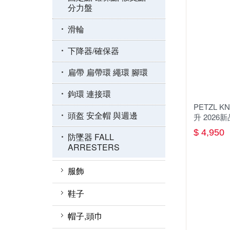
分力盤
裝備包袋 繩袋 繩筒
滑輪
繩索保護器/套
下降器/確保器
勢能吸收器 緩衝包 防墜
包
扁帶 扁帶環 繩環 腳環
扁帶 扁帶環 繩圈 腳環
鉤環 連接環
PETZL 
安全帽配件
頭盔 安全帽 與週邊
升 2026新
$ 4,950
滑輪
防墜器 FALL
ARRESTERS
安全帶配件
服飾
繩梯/鋼絲梯
滑輪
鞋子
配件 工具
短褲
涼鞋
帽子,頭巾