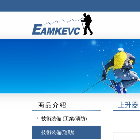
上升器 
商品介紹
技術裝備 (工業/消防)
鉤環 連接環
技術裝備(運動)