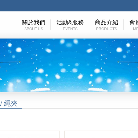
關於我們
活動&服務
商品介紹
會
ABOUT US
EVENTS
PRODUCTS
M
關於EAMKEVC
裝備租賃
技術裝備 (工業/消防)
會
關於玉米田
高山協作服務
技術裝備(運動)
加
里程碑
登山活動
服飾
忘
露營活動
鞋子
溯溪活動
帽子,頭巾
/ 繩夾
伊凱文登山學院
鈦製品
初階登山訓練營
背包 包類 袋類
戶外裝備檢查表
照明系列