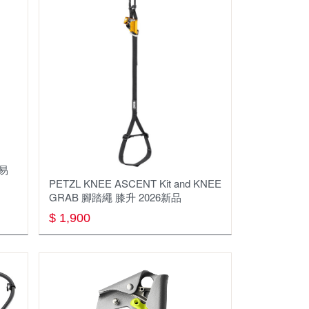
ECO VESSEL
MSR
THERM-A-REST
ISUKA
SEAL LINE
簡易
SAWYER
PETZL KNEE ASCENT Kit and KNEE
GRAB 腳踏繩 膝升 2026新品
KUPILKA
$ 1,900
PACK TOWL
Outdoor Element
ALTO TECH