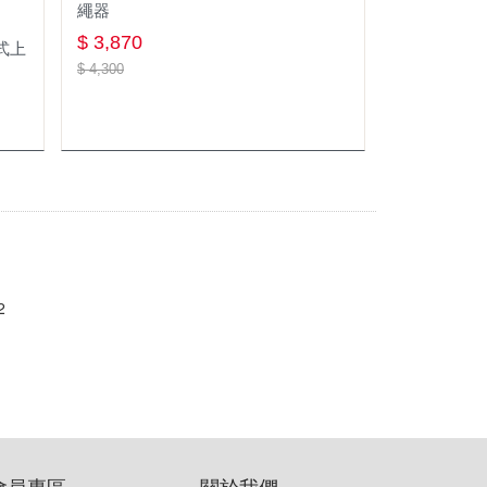
繩器
ELANWELL
$ 3,870
膝式上
Lowe Alpine
$ 4,300
RACE ON
GREGORY
Mountain Hardwear
LOWA
FIZAN
2
RAB
KASK
會員專區
關於我們