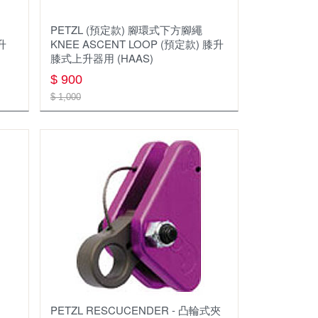
LIROSA
PETZL (預定款) 腳環式下方腳繩
膝升
KNEE ASCENT LOOP (預定款) 膝升
Namelessage
膝式上升器用 (HAAS)
$ 900
PETZL
$ 1,000
SAL
SUNNTO
SEA TO SUMMIT
SKYLOTEC
SNOW TRAVEL
WEN LIANG
輕旅人乾燥飯
PETZL RESCUCENDER - 凸輪式夾