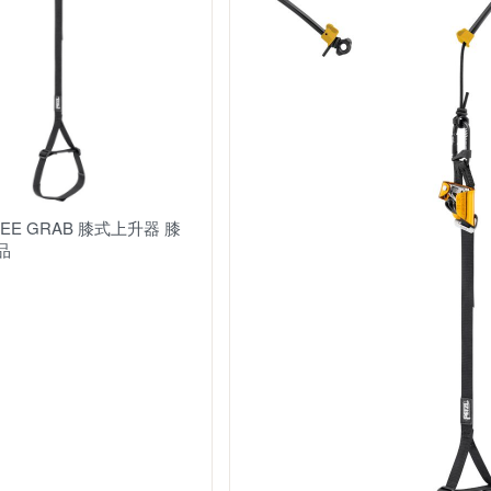
戶外配件 其它
車頂帳與週邊
手套
書籍
工作服
KNEE GRAB 膝式上升器 膝
品