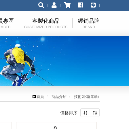
員專區
客製化商品
經銷品牌
EMBER
CUSTOMIZED PRODUCTS
BRAND
員登入
客製化流程簡介
品牌總覽
入會員
伊凱文
記密碼
RHINO 犀牛
KELTY JP
EuroSCHIRM
首頁
商品介紹
技術裝備(運動)
Nalgene
價格排序
HAD
F-Lite