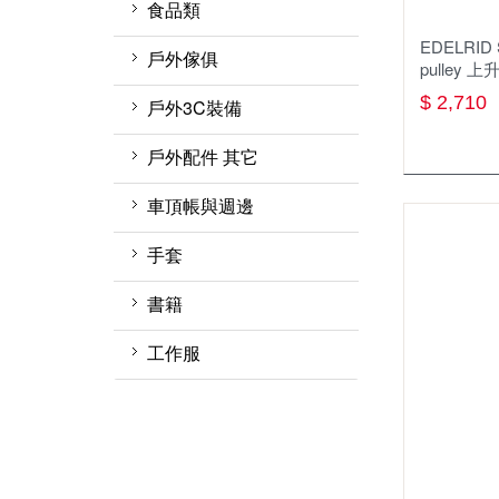
睡眠用具週邊
鋁合金鍋
瓦斯
匙叉筷
食品類
軟殼外套
背架式背包
天幕 地布
EDELRI
行軍床
聚熱強效鍋 效率系統鍋
卡式爐
鍋杓鏟
戶外傢俱
pulley 上
風衣外套
休閒背包
露宿袋
茶壺
汽化爐
餐廚網
$ 2,710
桌
戶外3C裝備
保暖外套(刷毛 化纖)
背包週邊
枕頭
煎盤 烤盤
柴火爐 焚火台
杯子
椅
戶外配件 其它
兩件式防水外套
登山背包(50L以上)
充氣睡墊
爐具週邊
保溫保冷袋、箱
層架系列
護膝 綁腿 護脛
車頂帳與週邊
單件式防水外套
防水背包
折疊睡墊
蜘蛛爐(分離式瓦斯爐)
刀具
戶外傢俱週邊
雨傘
車頂帳
手套
羽絨睡袋 蓋毯
登頂爐(直立式瓦斯爐)
碗盤
工具鉗
車頂架
健行手套
書籍
刷毛睡袋 蓋毯
效率系統爐 高效能鍋爐
餐廚配件
手機或對講機防水袋
保暖手套
工作服
烤架
打火棒 打火石 點火器
技術防護手套
外套
戶外小物
衣服
哨 求生用具 急救用具
褲子