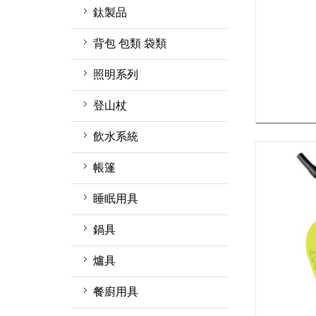
排汗長褲
中/高筒登山鞋
圓盤帽
鈦製品
軟殼 刷毛 保暖長褲
短筒健行鞋
鴨舌帽
鈦杯
背包 包類 袋類
兩件式防水長褲
溯溪鞋
保暖帽
鈦瓶
登山背包(30-49L)
照明系列
機能內衣褲
鞋類週邊
排汗頭巾
鈦餐具
molle配件包
照明用具週邊
登山杖
保暖上衣
襪子
保暖頭巾
鈦鍋
登山背包(未滿30L)
頭燈
旋轉扣
飲水系統
透氣排汗襯衫
圍巾
鈦盤
收納袋 旅行袋 盥洗包
營燈
快扣式
淨水濾水器
帳篷
長袖排汗衫
鈦碗
腰包 零錢包 小物袋
瓦斯燈
折疊式
水壺 水瓶
1~3人 帳篷
睡眠用具
短袖排汗衫
登頂包
手電筒
登山杖配件週邊
水袋
4人以上 帳篷
化纖睡袋 蓋毯
鍋具
雨衣 防水褲
單肩休閒背包
燈條
保溫瓶
炊事帳 客廳帳
睡袋內套
鍋具週邊
爐具
背心
側背包
水壺水袋週邊
衛浴帳
吊床與吊床週邊
不鏽鋼鍋
瓦斯爐
餐廚用具
羽絨外套
戰術背包
吸管水袋
帳篷週邊