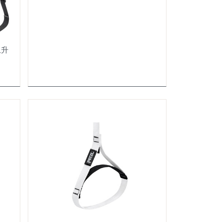
賽普勒斯
Fenix
上升
GARMIN
Go Sport
GoHiking
GoPro
HORA
Injinji
ISC
KONG
Leatherman