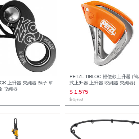
福爾摩莎登山學校
登山杖
飲水系統
帳篷
睡眠用具
鍋具
PETZL TIBLOC 輕便款上升器 (
爐具
UCK 上升器 夾繩器 鴨子 單
式上升器 上升器 咬繩器 夾繩器)
輪 咬繩器
餐廚用具
$ 1,575
$ 1,750
食品類
戶外傢俱
戶外3C裝備