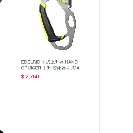
Aquapac
CARAVAN
HOUDINI
LEKI
SCARPA
EDELRID 手式上升器 HAND
B.R.
CRUISER 手升 咬繩器 JUMA
$ 2,750
Black Diamond
CamelBak
Campingace ARC 野樂
C.A.M.P.
Collonil