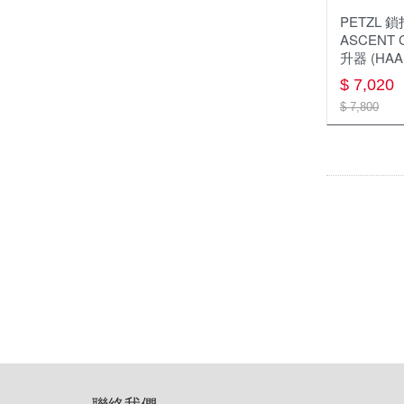
PETZL 
指北針
帽子
ASCENT 
升器 (HAA
快乾毛巾
$ 7,020
清潔 保養 維修
$ 7,800
扣具
腰帶
吹箭
聯絡我們