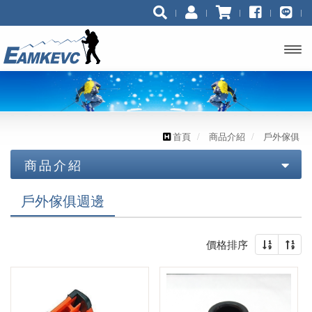
開啟
主選
單
首頁
商品介紹
戶外傢俱
商品介紹
技術裝備 (工業/消防)
戶外傢俱週邊
技術裝備(運動)
鉤環 連接環
價格排序
服飾
座式吊帶，胸位吊帶
咬繩器.上升器
鞋子
滑輪
上升器 / 繩夾
頭盔 安全帽
帽子,頭巾
涼鞋
短褲
投擲器/豆袋/投擲繩/袋
全身式吊帶