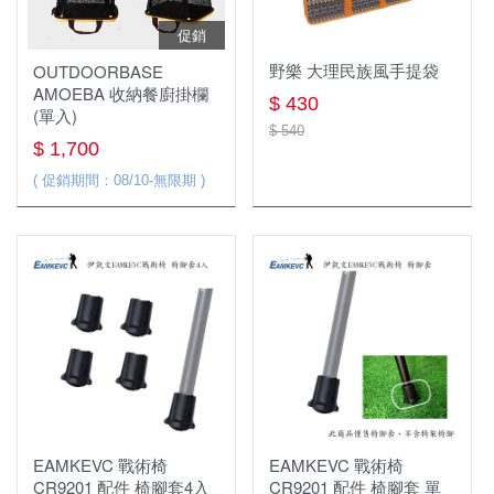
吸管水袋
戰術背包
羽絨外套
扁帶 扁帶環 繩環 腳環
勢能吸收器 緩衝包 防墜包
促銷
戶外傢俱
鍋杓鏟
卡式爐
聚熱強效鍋 效率系統鍋
行軍床
天幕 地布
背架式背包
軟殼外套
鉤環 連接環
扁帶 扁帶環 繩圈 腳環
野樂 大理民族風手提袋
OUTDOORBASE
桌
餐廚網
汽化爐
茶壺
露宿袋
AMOEBA 收納餐廚掛欄
休閒背包
風衣外套
頭盔 安全帽 與週邊
安全帽配件
$ 430
(單入)
椅
杯子
柴火爐 焚火台
$ 540
煎盤 烤盤
枕頭
背包週邊
保暖外套(刷毛 化纖)
防墜器 FALL ARRESTERS
滑輪
$ 1,700
層架系列
保溫保冷袋、箱
爐具週邊
充氣睡墊
( 促銷期間：08/10-無限期 )
登山背包(50L以上)
兩件式防水外套
安全帶配件
戶外傢俱週邊
刀具
蜘蛛爐(分離式瓦斯爐)
折疊睡墊
防水背包
單件式防水外套
繩梯/鋼絲梯
戶外3C裝備
碗盤
登頂爐(直立式瓦斯爐)
羽絨睡袋 蓋毯
配件 工具
戶外配件 其它
餐廚配件
效率系統爐 高效能鍋爐
刷毛睡袋 蓋毯
車頂帳與週邊
護膝 綁腿 護脛
烤架
手套
車頂帳
雨傘
書籍
健行手套
車頂架
工具鉗
EAMKEVC 戰術椅
EAMKEVC 戰術椅
CR9201 配件 椅腳套4入
CR9201 配件 椅腳套 單