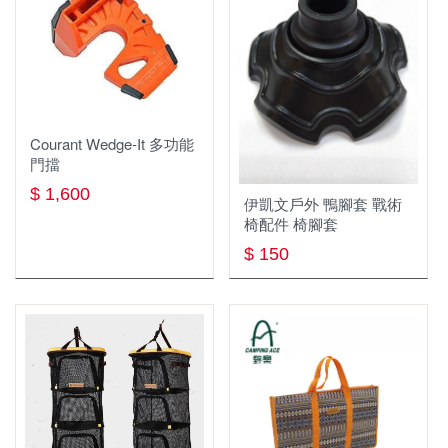
鈦製品
圓盤帽
中/高筒登山鞋
排汗長褲
全身式安全吊帶
繩索，挽索，牛尾繩
背包 包類 袋類
鈦杯
鴨舌帽
短筒健行鞋
軟殼 刷毛 保暖長褲
雪地、冰攀裝備
固定點
照明系列
登山背包(30-49L)
鈦瓶
保暖帽
溯溪鞋
兩件式防水長褲
快扣/快扣扁帶/保護套
擔架/救援/逃生
Courant Wedge-It 多功能
登山杖
照明用具週邊
molle配件包
鈦餐具
排汗頭巾
鞋類週邊
機能內衣褲
岩楔
防墜器.止墜器
門擋
$ 1,600
飲水系統
旋轉扣
頭燈
登山背包(未滿30L)
鈦鍋
保暖頭巾
襪子
保暖上衣
伊凱文戶外 鴨腳套 戰術
配件 工具
座式吊帶，胸位吊帶
椅配件 椅腳套
帳篷
淨水濾水器
快扣式
營燈
收納袋 旅行袋 盥洗包
鈦盤
圍巾
透氣排汗襯衫
繩梯
下降器
$ 150
睡眠用具
1~3人 帳篷
水壺 水瓶
折疊式
瓦斯燈
腰包 零錢包 小物袋
鈦碗
長袖排汗衫
繩索 挽索
大掛鉤 鷹架鉤 大鉤挽索
鍋具
化纖睡袋 蓋毯
4人以上 帳篷
水袋
登山杖配件週邊
手電筒
登頂包
短袖排汗衫
固定點 確保點 假支點 分力盤
座板
爐具
鍋具週邊
睡袋內套
炊事帳 客廳帳
保溫瓶
燈條
單肩休閒背包
雨衣 防水褲
滑輪
裝備包袋 繩袋 繩筒
餐廚用具
瓦斯爐
不鏽鋼鍋
吊床與吊床週邊
衛浴帳
水壺水袋週邊
側背包
背心
下降器/確保器
繩索保護器/套
食品類
匙叉筷
瓦斯
鋁合金鍋
睡眠用具週邊
帳篷週邊