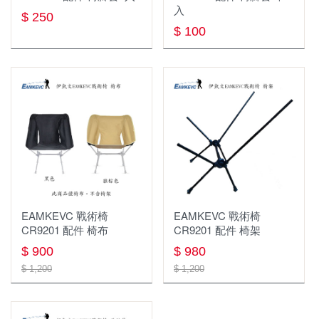
工作服
保暖手套
手機或對講機防水袋
入
$ 250
外套
技術防護手套
$ 100
打火棒 打火石 點火器
衣服
戶外小物
褲子
哨 求生用具 急救用具
帽子
指北針
快乾毛巾
清潔 保養 維修
扣具
EAMKEVC 戰術椅
EAMKEVC 戰術椅
CR9201 配件 椅布
CR9201 配件 椅架
腰帶
$ 900
$ 980
$ 1,200
$ 1,200
吹箭