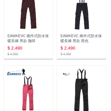
排汗長褲
全身式安全吊帶
繩索，挽索，牛尾繩
軟殼 刷毛 保暖長褲
雪地、冰攀裝備
固定點
兩件式防水長褲
快扣/快扣扁帶/保護套
擔架/救援/逃生
EAMKEVC 兩件式防水保
EAMKEVC 兩件式防水保
機能內衣褲
岩楔
防墜器.止墜器
暖長褲 男款 咖啡
暖長褲 男款 黑色
$ 2,490
$ 2,490
保暖上衣
配件 工具
座式吊帶，胸位吊帶
$ 4,980
$ 4,980
透氣排汗襯衫
繩梯
下降器
長袖排汗衫
繩索 挽索
大掛鉤 鷹架鉤 大鉤挽索
短袖排汗衫
固定點 確保點 假支點 分力盤
座板
雨衣 防水褲
滑輪
裝備包袋 繩袋 繩筒
背心
下降器/確保器
繩索保護器/套