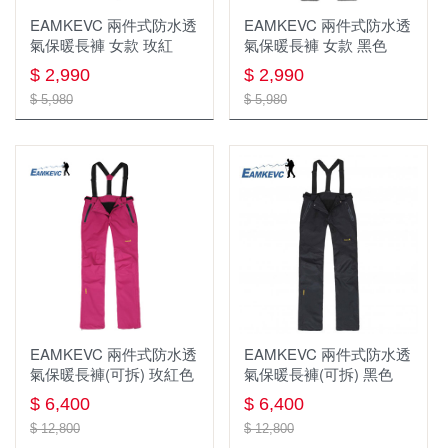
羽絨外套
扁帶 扁帶環 繩環 腳環
勢能吸收器 緩衝包 防墜包
EAMKEVC 兩件式防水透
EAMKEVC 兩件式防水透
氣保暖長褲 女款 玫紅
氣保暖長褲 女款 黑色
軟殼外套
鉤環 連接環
繩梯/鋼絲梯
$ 2,990
$ 2,990
風衣外套
頭盔 安全帽 與週邊
安全帶配件
$ 5,980
$ 5,980
保暖外套(刷毛 化纖)
防墜器 FALL ARRESTERS
滑輪
兩件式防水外套
安全帽配件
單件式防水外套
扁帶 扁帶環 繩圈 腳環
鞋子
帽子,頭巾
涼鞋
鈦製品
圓盤帽
中/高筒登山鞋
EAMKEVC 兩件式防水透
EAMKEVC 兩件式防水透
氣保暖長褲(可拆) 玫紅色
氣保暖長褲(可拆) 黑色
背包 包類 袋類
鈦杯
鴨舌帽
短筒健行鞋
$ 6,400
$ 6,400
照明系列
登山背包(30-49L)
鈦瓶
保暖帽
溯溪鞋
$ 12,800
$ 12,800