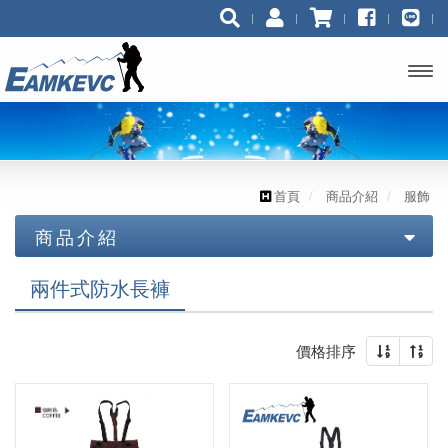
開啟
主選
單
首頁
商品介紹
服飾
商品介紹
技術裝備 (工業/消防)
兩件式防水長褲
技術裝備(運動)
鉤環 連接環
價格排序
服飾
座式吊帶，胸位吊帶
咬繩器.上升器
滑輪
上升器 / 繩夾
頭盔 安全帽
短褲
投擲器/豆袋/投擲繩/袋
全身式吊帶