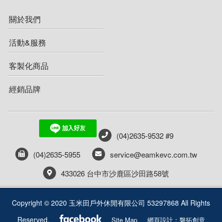
車頂帳與週邊
護膝 綁腿 護脛
層架系列
保溫保冷袋、箱
爐具週邊
充氣睡墊
登山背包(50L以上)
關於我們
手套
車頂帳
雨傘
戶外傢俱週邊
刀具
蜘蛛爐(分離式瓦斯爐)
折疊睡墊
防水背包
活動&服務
書籍
健行手套
車頂架
工具鉗
碗盤
登頂爐(直立式瓦斯爐)
羽絨睡袋 蓋毯
客製化商品
工作服
保暖手套
手機或對講機防水袋
餐廚配件
效率系統爐 高效能鍋爐
刷毛睡袋 蓋毯
經銷品牌
外套
技術防護手套
打火棒 打火石 點火器
烤架
衣服
戶外小物
褲子
哨 求生用具 急救用具
(04)2635-9532 #9
帽子
指北針
(04)2635-5955
service@eamkevc.com.tw
433026 台中市沙鹿區沙田路58號
快乾毛巾
清潔 保養 維修
Copyright © 2020 玉米田戶外休閒有限公司 53297868 All Rights
扣具
Reserved.
Site Map
網頁設計：磐拓創意