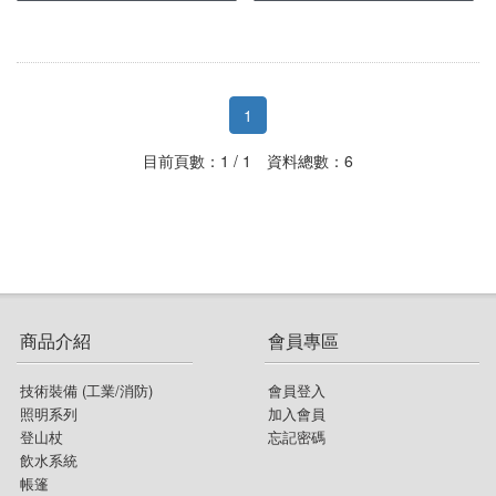
登山杖
照明用具週邊
molle配件包
鈦餐具
排汗頭巾
鞋類週邊
飲水系統
旋轉扣
頭燈
登山背包(未滿30L)
鈦鍋
保暖頭巾
襪子
帳篷
淨水濾水器
快扣式
營燈
收納袋 旅行袋 盥洗包
鈦盤
圍巾
1
睡眠用具
1~3人 帳篷
水壺 水瓶
折疊式
瓦斯燈
腰包 零錢包 小物袋
鈦碗
目前頁數：1 / 1 資料總數：6
鍋具
化纖睡袋 蓋毯
4人以上 帳篷
水袋
登山杖配件週邊
手電筒
登頂包
爐具
鍋具週邊
睡袋內套
炊事帳 客廳帳
保溫瓶
燈條
單肩休閒背包
餐廚用具
瓦斯爐
不鏽鋼鍋
吊床與吊床週邊
衛浴帳
水壺水袋週邊
側背包
食品類
匙叉筷
瓦斯
鋁合金鍋
睡眠用具週邊
帳篷週邊
吸管水袋
商品介紹
會員專區
戰術背包
戶外傢俱
鍋杓鏟
卡式爐
聚熱強效鍋 效率系統鍋
行軍床
天幕 地布
背架式背包
技術裝備 (工業/消防)
會員登入
照明系列
加入會員
戶外3C裝備
桌
餐廚網
汽化爐
茶壺
露宿袋
休閒背包
登山杖
忘記密碼
飲水系統
戶外配件 其它
椅
杯子
柴火爐 焚火台
煎盤 烤盤
枕頭
背包週邊
帳篷