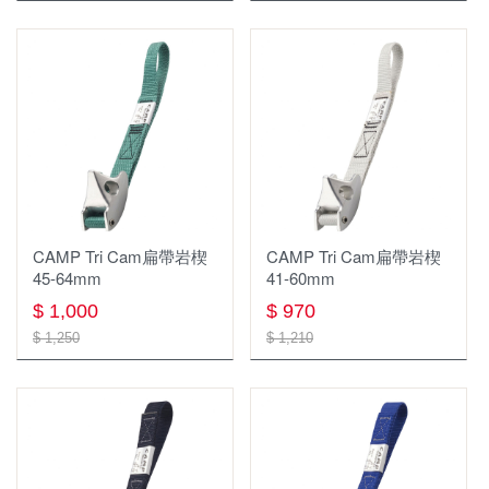
飲水系統
旋轉扣
頭燈
登山背包(未滿30L)
鈦鍋
保暖頭巾
襪子
保暖上衣
帳篷
淨水濾水器
快扣式
營燈
收納袋 旅行袋 盥洗包
鈦盤
圍巾
透氣排汗襯衫
睡眠用具
1~3人 帳篷
水壺 水瓶
折疊式
瓦斯燈
腰包 零錢包 小物袋
鈦碗
長袖排汗衫
鍋具
化纖睡袋 蓋毯
4人以上 帳篷
水袋
登山杖配件週邊
手電筒
登頂包
短袖排汗衫
爐具
鍋具週邊
睡袋內套
炊事帳 客廳帳
保溫瓶
燈條
單肩休閒背包
雨衣 防水褲
餐廚用具
瓦斯爐
不鏽鋼鍋
吊床與吊床週邊
衛浴帳
水壺水袋週邊
側背包
背心
CAMP Tri Cam扁帶岩楔
CAMP Tri Cam扁帶岩楔
45-64mm
41-60mm
食品類
匙叉筷
瓦斯
鋁合金鍋
睡眠用具週邊
帳篷週邊
吸管水袋
戰術背包
羽絨外套
$ 1,000
$ 970
戶外傢俱
鍋杓鏟
卡式爐
聚熱強效鍋 效率系統鍋
行軍床
天幕 地布
背架式背包
$ 1,250
軟殼外套
$ 1,210
戶外3C裝備
桌
餐廚網
汽化爐
茶壺
露宿袋
休閒背包
風衣外套
戶外配件 其它
椅
杯子
柴火爐 焚火台
煎盤 烤盤
枕頭
背包週邊
保暖外套(刷毛 化纖)
車頂帳與週邊
護膝 綁腿 護脛
層架系列
保溫保冷袋、箱
爐具週邊
充氣睡墊
登山背包(50L以上)
兩件式防水外套