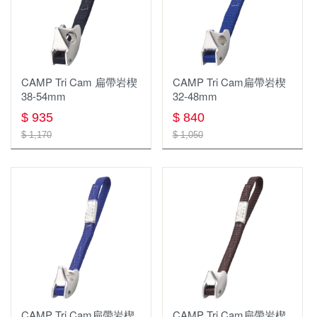
手套
車頂帳
雨傘
戶外傢俱週邊
刀具
蜘蛛爐(分離式瓦斯爐)
折疊睡墊
防水背包
單件式防水外套
書籍
健行手套
車頂架
工具鉗
碗盤
登頂爐(直立式瓦斯爐)
羽絨睡袋 蓋毯
工作服
保暖手套
手機或對講機防水袋
餐廚配件
效率系統爐 高效能鍋爐
刷毛睡袋 蓋毯
CAMP Tri Cam 扁帶岩楔
CAMP Tri Cam扁帶岩楔
38-54mm
32-48mm
外套
技術防護手套
打火棒 打火石 點火器
烤架
$ 935
$ 840
衣服
戶外小物
$ 1,170
$ 1,050
褲子
哨 求生用具 急救用具
帽子
指北針
快乾毛巾
清潔 保養 維修
扣具
腰帶
CAMP Tri Cam扁帶岩楔
CAMP Tri Cam扁帶岩楔