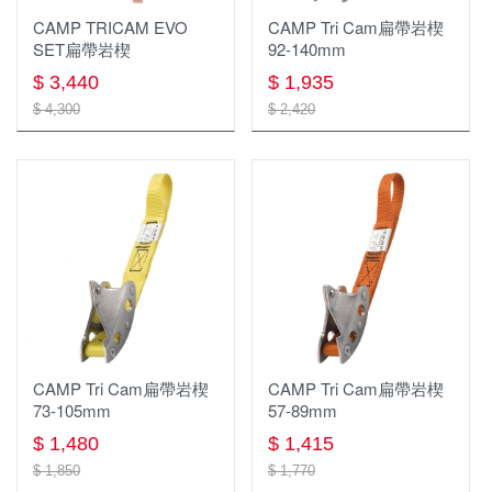
扁帶 扁帶環 繩環 腳環
勢能吸收器 緩衝包 防墜包
CAMP TRICAM EVO
CAMP Tri Cam扁帶岩楔
SET扁帶岩楔
92-140mm
鉤環 連接環
扁帶 扁帶環 繩圈 腳環
$ 3,440
$ 1,935
頭盔 安全帽 與週邊
安全帽配件
$ 4,300
$ 2,420
防墜器 FALL ARRESTERS
滑輪
服飾
安全帶配件
鞋子
滑輪
繩梯/鋼絲梯
帽子,頭巾
涼鞋
短褲
配件 工具
鈦製品
圓盤帽
中/高筒登山鞋
排汗長褲
背包 包類 袋類
鈦杯
鴨舌帽
短筒健行鞋
軟殼 刷毛 保暖長褲
CAMP Tri Cam扁帶岩楔
CAMP Tri Cam扁帶岩楔
73-105mm
57-89mm
照明系列
登山背包(30-49L)
鈦瓶
保暖帽
溯溪鞋
兩件式防水長褲
$ 1,480
$ 1,415
登山杖
照明用具週邊
molle配件包
鈦餐具
排汗頭巾
鞋類週邊
機能內衣褲
$ 1,850
$ 1,770