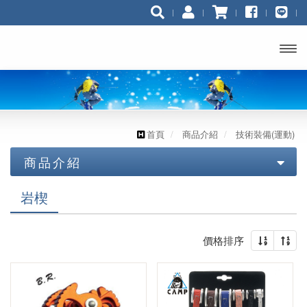
開啟
主選
單
首頁
商品介紹
技術裝備(運動)
商品介紹
技術裝備 (工業/消防)
岩楔
技術裝備(運動)
鉤環 連接環
價格排序
座式吊帶，胸位吊帶
咬繩器.上升器
上升器 / 繩夾
頭盔 安全帽
投擲器/豆袋/投擲繩/袋
全身式吊帶