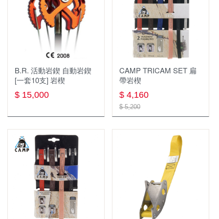
全身式安全吊帶
繩索，挽索，牛尾繩
雪地、冰攀裝備
固定點
快扣/快扣扁帶/保護套
擔架/救援/逃生
B.R. 活動岩鍥 自動岩鍥
CAMP TRICAM SET 扁
岩楔
防墜器.止墜器
[一套10支] 岩楔
帶岩楔
$ 15,000
$ 4,160
配件 工具
座式吊帶，胸位吊帶
$ 5,200
繩梯
下降器
繩索 挽索
大掛鉤 鷹架鉤 大鉤挽索
固定點 確保點 假支點 分力盤
座板
滑輪
裝備包袋 繩袋 繩筒
下降器/確保器
繩索保護器/套